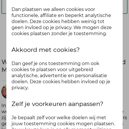
Aanmelden
Dan plaatsen we alleen cookies voor
functionele, affiliate en beperkt analytische
doelen. Deze cookies hebben weinig tot
geen invloed op je privacy. We mogen deze
Deel
cookies plaatsen zonder je toestemming.
Akkoord met cookies?
Webinar 'Oeh lekker, stress' met Bernard
Dan geef je ons toestemming om ook
Maarsingh | 18 juni 09.00-10.00 uur
cookies te plaatsen voor uitgebreid
analytische, advertentie en personalisatie
doelen. Deze cookies hebben invloed op je
privacy.
Emma
meer dan
Zelf je voorkeuren aanpassen?
In tijden van corona is het van belang dat
6 jaar geleden
werknemers, maar werkgevers zeker ook, weten hoe
Je bepaalt zelf voor welke doelen wij met
zij adequaat om moeten gaan met stress. Er is immers
jouw toestemming cookies mogen plaatsen.
geen ontkomen aan, stress is een onderdeel van ons