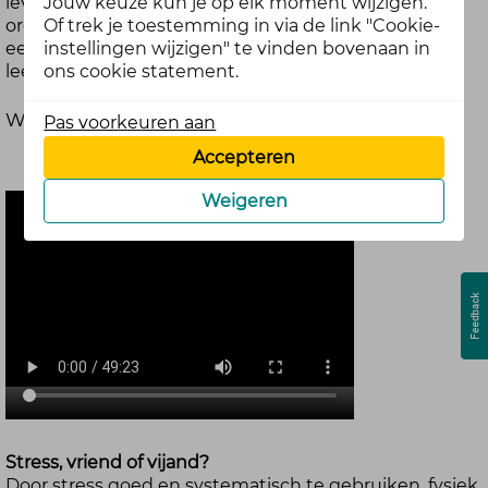
Jouw keuze kun je op elk moment wijzigen.
leven. En daar is veel over te vertellen. Daarom
Of trek je toestemming in via de link "Cookie-
organiseerde Vitaal Ondernemend Noord Nederland
instellingen wijzigen" te vinden bovenaan in
een gratis webinar waarin je op een positieve manier
ons cookie statement.
leert omgaan met stress.
Webinar gemist? Kijk het hier terug:
Pas voorkeuren aan
Accepteren
Weigeren
Stress, vriend of vijand?
Door stress goed en systematisch te gebruiken, fysiek,