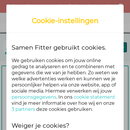
Er is een fout opgetreden. Probeer het opnieuw of neem contact op met de beheerder.
Menu
Cookie-instellingen
Vitaal Ondernemend Noord Nederland
Samen Fitter gebruikt cookies.
Blog
Forums
Agenda
We gebruiken cookies om jouw online
gedrag te analyseren en te combineren met
gegevens die we van je hebben. Zo weten we
Om te reageren vragen we je
welke advertenties werken en kunnen we je
persoonlijker helpen via onze website, app of
eerst om in te loggen
sociale media. Hiermee verwerken wij jouw
Nog geen account? Maak er dan
persoonsgegevens
. In ons
cookie statement
gemakkelijk en snel één aan. Dan blijf je
vind je meer informatie over hoe wij en onze
3 partners
deze cookies gebruiken.
ook automatisch op de hoogte van de
reacties die volgen op jouw bericht
Weiger je cookies?
Inloggen