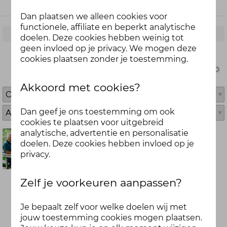
Dan plaatsen we alleen cookies voor
functionele, affiliate en beperkt analytische
Abonneren per email
doelen. Deze cookies hebben weinig tot
geen invloed op je privacy. We mogen deze
cookies plaatsen zonder je toestemming.
Akkoord met cookies?
Dan geef je ons toestemming om ook
cookies te plaatsen voor uitgebreid
analytische, advertentie en personalisatie
0
0
doelen. Deze cookies hebben invloed op je
Masterclass duurzame
privacy.
inzetbaarheid
Zelf je voorkeuren aanpassen?
De uitdaging bij het opzetten van een
vitaliteitsbeleid is om iedereen binnen de
Je bepaalt zelf voor welke doelen wij met
organisatie mee te krijgen. Dat is het doel
jouw toestemming cookies mogen plaatsen.
van de masterclass: verschilmakers