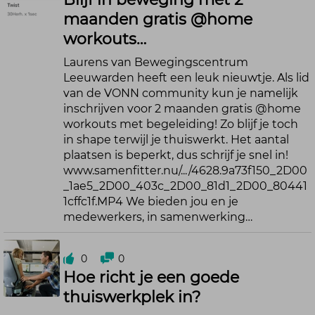
maanden gratis @home
workouts…
Laurens van Bewegingscentrum
Leeuwarden heeft een leuk nieuwtje. Als lid
van de VONN community kun je namelijk
inschrijven voor 2 maanden gratis @home
workouts met begeleiding! Zo blijf je toch
in shape terwijl je thuiswerkt. Het aantal
plaatsen is beperkt, dus schrijf je snel in!
www.samenfitter.nu/.../4628.9a73f150_2D00
_1ae5_2D00_403c_2D00_81d1_2D00_80441
1cffc1f.MP4 We bieden jou en je
medewerkers, in samenwerking…
0
0
Hoe richt je een goede
thuiswerkplek in?