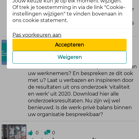
Jouw keuze kun je op elk moment wijzigen.
faciliteren zodat zij de organisatie in
Of trek je toestemming in via de link "Cookie-
beweging kunnen krijgen.” Lees hier meer
instellingen wijzigen" te vinden bovenaan in
over in het interview met Rutger Bennink
ons cookie statement.
en Goska Sixma, die samen de masterclass
verzorgen.
Pas voorkeuren aan
Accepteren
0
0
Werk-privé balans
Weigeren
Hoe staat het met de werk-privé balans van
uw werknemers? En bespreken ze dit ook
met u? Laat u verbazen en inspireren door
de resultaten uit ons onderzoek 'vitaliteit
en werk' uit 2020. Download hier alle
onderzoeksresultaten. Nu zijn wij wel
benieuwd. Is de werk-privé balans binnen
uw organisatie bespreekbaar?
0
0