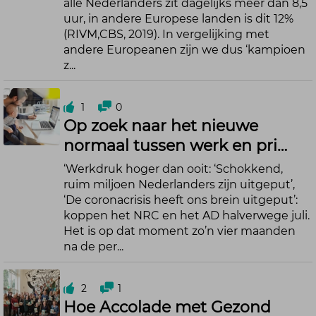
alle Nederlanders zit dagelijks meer dan 8,5
uur, in andere Europese landen is dit 12%
(RIVM,CBS, 2019). In vergelijking met
andere Europeanen zijn we dus ‘kampioen
z...
1
0
Op zoek naar het nieuwe
normaal tussen werk en pri…
‘Werkdruk hoger dan ooit: ‘Schokkend,
ruim miljoen Nederlanders zijn uitgeput’,
‘De coronacrisis heeft ons brein uitgeput’:
koppen het NRC en het AD halverwege juli.
Het is op dat moment zo’n vier maanden
na de per...
2
1
Hoe Accolade met Gezond