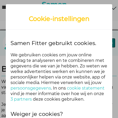
Menu
Cookie-instellingen
Vitaal Ondernemend Noord Nederland
Samen Fitter gebruikt cookies.
Blog
Forums
Agenda
We gebruiken cookies om jouw online
gedrag te analyseren en te combineren met
gegevens die we van je hebben. Zo weten we
Blijf op de hoogte
welke advertenties werken en kunnen we je
persoonlijker helpen via onze website, app of
Wil je automatisch op de hoogte worden gehouden
sociale media. Hiermee verwerken wij jouw
van nieuwe blogs? Zorg er dan voor dat blogmelding
persoonsgegevens
. In ons
cookie statement
staat ingeschakeld.
vind je meer informatie over hoe wij en onze
3 partners
deze cookies gebruiken.
Je kunt de blogmelding alleen inschakelen wanneer
je je hebt aangemeld voor Doejemee. Nog niet
Weiger je cookies?
aangemeld?
Meld je snel aan
.