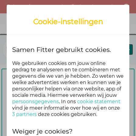
Er is een fout opgetreden. Probeer het opnieuw of neem contact op met de beheerder.
Menu
Cookie-instellingen
Samen Fitter
Samen Fitter gebruikt cookies.
Blog
Leaderboard
We gebruiken cookies om jouw online
gedrag te analyseren en te combineren met
gegevens die we van je hebben. Zo weten we
Om te reageren vragen we je
welke advertenties werken en kunnen we je
persoonlijker helpen via onze website, app of
eerst om in te loggen
sociale media. Hiermee verwerken wij jouw
Nog geen account? Maak er dan
persoonsgegevens
. In ons
cookie statement
gemakkelijk en snel één aan. Dan blijf je
vind je meer informatie over hoe wij en onze
3 partners
deze cookies gebruiken.
ook automatisch op de hoogte van de
reacties die volgen op jouw bericht
Weiger je cookies?
Inloggen