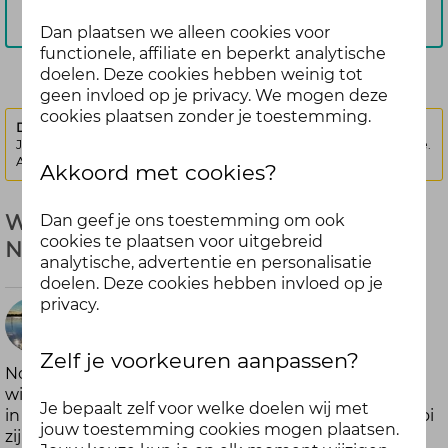
Aanmelden
Dan plaatsen we alleen cookies voor
functionele, affiliate en beperkt analytische
doelen. Deze cookies hebben weinig tot
geen invloed op je privacy. We mogen deze
cookies plaatsen zonder je toestemming.
Deze discussie is vergrendeld.
Je kunt geen nieuwe antwoorden meer posten bij deze discussie.
Als je een vraag hebt, kun je een nieuwe discussie starten
Akkoord met cookies?
Warme momenten en oog voor jezelf -
Dan geef je ons toestemming om ook
cookies te plaatsen voor uitgebreid
November
analytische, advertentie en personalisatie
doelen. Deze cookies hebben invloed op je
privacy.
9
maanden
Zelf je voorkeuren aanpassen?
November voelt vaak een beetje… tja, grauw. Koude
Arrabella
wind, regen die tegen de ramen tikt en bladeren die
Je bepaalt zelf voor welke doelen wij met
geleden
in het rond vliegen. Maar draai het eens om: hoe mooi
jouw toestemming cookies mogen plaatsen.
zijn al die kleuren buiten? Hoe fijn kan een stevige