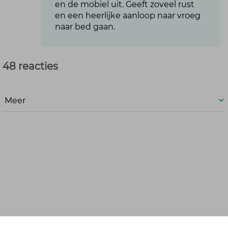
en de mobiel uit. Geeft zoveel rust
en een heerlijke aanloop naar vroeg
naar bed gaan.
48 reacties
Meer