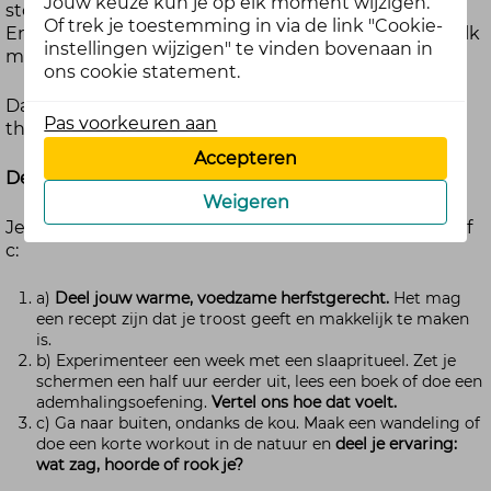
Jouw keuze kun je op elk moment wijzigen.
storm zijn, waarna je hoofd ineens weer rustig voelt?
Of trek je toestemming in via de link "Cookie-
En hoe lekker smaakt een warme kop chocolademelk
instellingen wijzigen" te vinden bovenaan in
met de eerste kerstsferen al in de lucht?
ons cookie statement.
Daar sluiten we deze maand bij aan met een nieuw
Pas voorkeuren aan
thema:
warme momenten en oog voor jezelf.
Accepteren
De opdracht
Weigeren
Je mag zelf kiezen welke opdracht je doet. Kies a, b of
c:
a)
Deel jouw warme, voedzame herfstgerecht.
Het mag
een recept zijn dat je troost geeft en makkelijk te maken
is.
b) Experimenteer een week met een slaapritueel. Zet je
schermen een half uur eerder uit, lees een boek of doe een
ademhalingsoefening.
Vertel ons hoe dat voelt.
c) Ga naar buiten, ondanks de kou. Maak een wandeling of
doe een korte workout in de natuur en
deel je ervaring:
wat zag, hoorde of rook je?