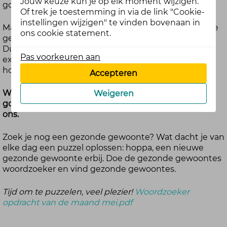
Jouw keuze kun je op elk moment wijzigen.
goed.
Of trek je toestemming in via de link "Cookie-
instellingen wijzigen" te vinden bovenaan in
Maar er zijn nog veel meer mogelijkheden. Probeer je
ons cookie statement.
gezonde gewoonte zo specifiek mogelijk te maken.
Dus niet “meer water drinken”, maar “elke dag één
Pas voorkeuren aan
extra glas water drinken”. Zo is het makkelijker vol te
houden, omdat je precies weet wat je gaat doen.
Accepteren
Wat is jouw gezonde gewoonte? Iets kleins dat jou
Weigeren
goed doet en je dag net fijner maakt. Deel het met
ons.
Zoek je nog een gezonde gewoonte? Wat dacht je van
elke dag een puzzel oplossen: hoppa, een nieuwe
gezonde gewoonte erbij. Doe de gezonde gewoontes
woordzoeker en vind gezonde gewoontes.
Tijd om te puzzelen, veel plezier!
Woordzoeker
opdracht van de maand mei.pdf