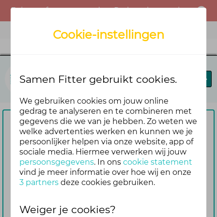
Er is een fout opgetreden. Probeer het opnieuw of neem contact op met de beheerder.
Menu
Cookie-instellingen
Samen Fitter
Samen Fitter gebruikt cookies.
Blog
Leaderboard
We gebruiken cookies om jouw online
gedrag te analyseren en te combineren met
gegevens die we van je hebben. Zo weten we
Om te reageren vragen we je
welke advertenties werken en kunnen we je
persoonlijker helpen via onze website, app of
eerst om in te loggen
sociale media. Hiermee verwerken wij jouw
Nog geen account? Maak er dan
persoonsgegevens
. In ons
cookie statement
gemakkelijk en snel één aan. Dan blijf je
vind je meer informatie over hoe wij en onze
3 partners
deze cookies gebruiken.
ook automatisch op de hoogte van de
reacties die volgen op jouw bericht
Weiger je cookies?
Inloggen