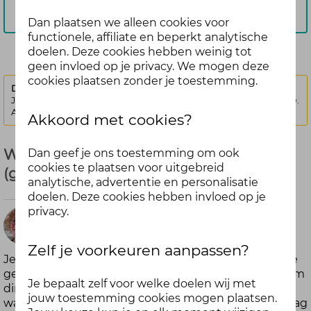
Aanmelden
Dan plaatsen we alleen cookies voor
functionele, affiliate en beperkt analytische
doelen. Deze cookies hebben weinig tot
geen invloed op je privacy. We mogen deze
cookies plaatsen zonder je toestemming.
Deze discussie is vergrendeld.
Je kunt geen nieuwe antwoorden meer posten bij deze discussie.
Als je een vraag hebt, kun je een nieuwe discussie starten
Akkoord met cookies?
Wat is jouw gezonde gewoonte? - Mei
Dan geef je ons toestemming om ook
cookies te plaatsen voor uitgebreid
(gesloten)
analytische, advertentie en personalisatie
doelen. Deze cookies hebben invloed op je
privacy.
3
Niké
maanden
Zelf je voorkeuren aanpassen?
Je kunt van alles bedenken als het gaat om gezonde
geleden
gewoontes. Mijn nieuwe gewoonte is bijvoorbeeld om
Je bepaalt zelf voor welke doelen wij met
direct als ik uit bed stap 10 minuten te gaan
jouw toestemming cookies mogen plaatsen.
wandelen. Zo word ik rustig wakker en begin ik de dag