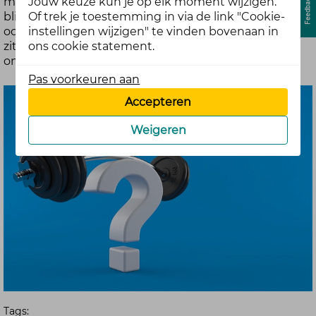
Jouw keuze kun je op elk moment wijzigen.
met een enkelbrace of tape wel weer. Bij rugklachten
Of trek je toestemming in via de link "Cookie-
blijf ik zo veel mogelijk in beweging door te wandelen,
instellingen wijzigen" te vinden bovenaan in
ook helpt het om de heupen los te maken. Maar hoe
ons cookie statement.
zit het bij jullie? Wat is jouw ervaring met bewegen
om je beter te voelen als je klachten hebt?
Pas voorkeuren aan
Accepteren
Weigeren
Tags: