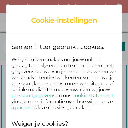
Er is een fout opgetreden. Probeer het opnieuw of neem contact op met de beheerder.
Menu
Cookie-instellingen
Fit in je vel
Samen Fitter gebruikt cookies.
Blog
Forums
Agenda
We gebruiken cookies om jouw online
gedrag te analyseren en te combineren met
gegevens die we van je hebben. Zo weten we
Om te reageren vragen we je
welke advertenties werken en kunnen we je
persoonlijker helpen via onze website, app of
eerst om in te loggen
sociale media. Hiermee verwerken wij jouw
Nog geen account? Maak er dan
persoonsgegevens
. In ons
cookie statement
gemakkelijk en snel één aan. Dan blijf je
vind je meer informatie over hoe wij en onze
3 partners
deze cookies gebruiken.
ook automatisch op de hoogte van de
reacties die volgen op jouw bericht
Weiger je cookies?
Inloggen