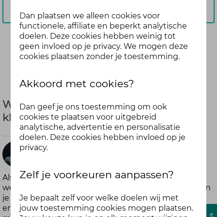
Aanmelden
Dan plaatsen we alleen cookies voor
functionele, affiliate en beperkt analytische
doelen. Deze cookies hebben weinig tot
geen invloed op je privacy. We mogen deze
Deel
cookies plaatsen zonder je toestemming.
Akkoord met cookies?
Welke vorm van bewegen helpt jou bij
Dan geef je ons toestemming om ook
klachten?
cookies te plaatsen voor uitgebreid
analytische, advertentie en personalisatie
doelen. Deze cookies hebben invloed op je
privacy.
Frank
meer dan
Zelf je voorkeuren aanpassen?
Als ik lichamelijke klachten heb probeer ik daarmee
6 jaar geleden
wel altijd zo veel mogelijk te blijven bewegen. Nu kun
Je bepaalt zelf voor welke doelen wij met
je natuurlijk moeilijk gaan hardlopen met een
jouw toestemming cookies mogen plaatsen.
enkelblessure, maar dan gaat matig intensief fietsen