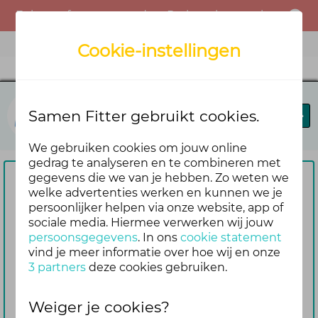
Er is een fout opgetreden. Probeer het opnieuw of neem contact op met de beheerder.
Menu
Cookie-instellingen
Fit in je vel
Samen Fitter gebruikt cookies.
Blog
Forums
Agenda
We gebruiken cookies om jouw online
gedrag te analyseren en te combineren met
gegevens die we van je hebben. Zo weten we
Om te reageren vragen we je
welke advertenties werken en kunnen we je
persoonlijker helpen via onze website, app of
eerst om in te loggen
sociale media. Hiermee verwerken wij jouw
Nog geen account? Maak er dan
persoonsgegevens
. In ons
cookie statement
gemakkelijk en snel één aan. Dan blijf je
vind je meer informatie over hoe wij en onze
3 partners
deze cookies gebruiken.
ook automatisch op de hoogte van de
reacties die volgen op jouw bericht
Weiger je cookies?
Inloggen