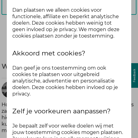
Aanmelden
Dan plaatsen we alleen cookies voor
functionele, affiliate en beperkt analytische
doelen. Deze cookies hebben weinig tot
geen invloed op je privacy. We mogen deze
Deel
cookies plaatsen zonder je toestemming.
Akkoord met cookies?
Welkom bij Fit in je vel - Stel jezelf voor
Dan geef je ons toestemming om ook
cookies te plaatsen voor uitgebreid
analytische, advertentie en personalisatie
doelen. Deze cookies hebben invloed op je
René
privacy.
meer dan
Hoi, welkom bij Fit in je vel! We hopen dat dit de basis
7 jaar geleden
Zelf je voorkeuren aanpassen?
zal vormen voor een levendige community. Je kan je
hier even voorstellen, zodat we elkaar wat beter
kunnen leren kennen en we je wegwijs kunnen
Je bepaalt zelf voor welke doelen wij met
maken in de community. Bedankt en veel plezier!
jouw toestemming cookies mogen plaatsen.