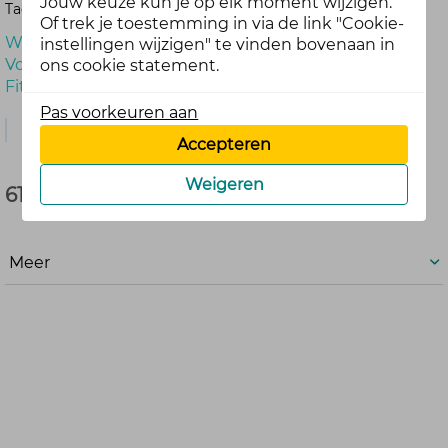
Jouw keuze kun je op elk moment wijzigen.
Tags:
Of trek je toestemming in via de link "Cookie-
Welkom
instellingen wijzigen" te vinden bovenaan in
Voorstellen
ons cookie statement.
Fit in je vel
Pas voorkeuren aan
Reactie
Accepteren
Weigeren
61 reacties
Meer