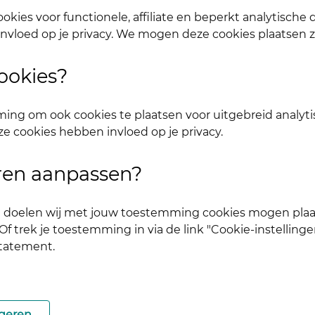
okies voor functionele, affiliate en beperkt analytische
nvloed op je privacy. We mogen deze cookies plaatsen 
Deel
ookies?
 Stel jezelf voor
ing om ook cookies te plaatsen voor uitgebreid analyti
ze cookies hebben invloed op je privacy.
uren aanpassen?
 de basis zal vormen voor een levendige community. Je ka
ke doelen wij met jouw toestemming cookies mogen plaa
n leren kennen en we je wegwijs kunnen maken in de c
f trek je toestemming in via de link "Cookie-instellinge
statement.
geren