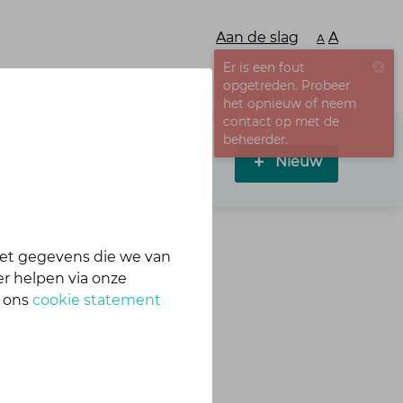
Aan de slag
A
A
Er is een fout
opgetreden. Probeer
Inloggen
het opnieuw of neem
contact op met de
beheerder.
Nieuw
et gegevens die we van
r helpen via onze
p
n ons
cookie statement