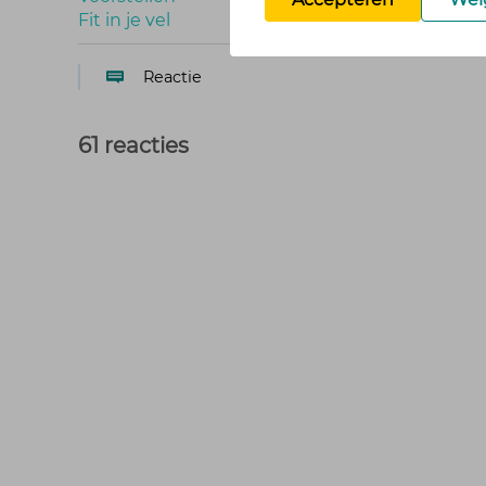
Fit in je vel
Reactie
61 reacties