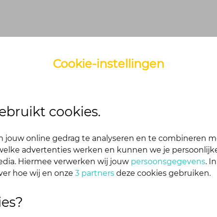
Cookie-instellingen
ebruikt cookies.
 jouw online gedrag te analyseren en te combineren m
je eerst om in te loggen
elke advertenties werken en kunnen we je persoonlijke
kelijk en snel één aan. Dan blijf je ook automatisch o
media. Hiermee verwerken wij jouw
persoonsgegevens
. I
 op jouw bericht
ver hoe wij en onze
3 partners
deze cookies gebruiken.
ies?