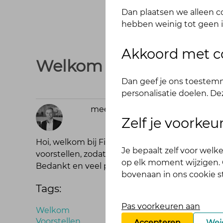
Dan plaatsen we alleen co
hebben weinig tot geen i
Akkoord met c
Welkom bij Fit in je vel -
Dan geef je ons toestemm
personalisatie doelen. De
meer dan 7 jaar
René
Zelf je voorke
geleden
Hoi, welkom bij Fit in je vel! We hopen dat dit
Je bepaalt zelf voor wel
voorstellen, zodat we elkaar wat beter kunne
op elk moment wijzigen. O
Bedankt en veel plezier!
bovenaan in ons cookie 
Tags:
Pas voorkeuren aan
Welkom
Voorstellen
Accepteren
Wei