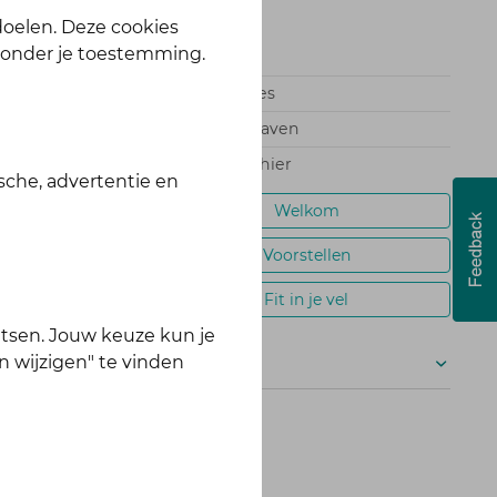
 doelen. Deze cookies
zonder je toestemming.
61 reacties
390 abonnees
36671 weergaven
0 leden zijn hier
sche, advertentie en
Welkom
Voorstellen
Fit in je vel
n je hier even
tsen. Jouw keuze kun je
ommunity.
n wijzigen" te vinden
Meer