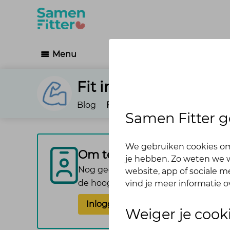
Menu
Fit in je vel
Blog
Forums
Agenda
Volgers
Samen Fitter g
We gebruiken cookies om
Om te reageren vragen we 
je hebben. Zo weten we w
Nog geen account? Maak er dan gemak
website, app of sociale 
de hoogte van de reacties die volgen
vind je meer informatie o
Inloggen
Aanmelden
Weiger je cook