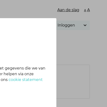
Aan de slag
A
A
Inloggen
et gegevens die we van
r helpen via onze
n ons
cookie statement