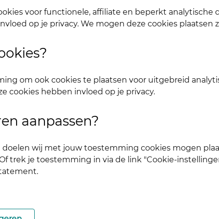
 alle onderdelen inloggen. Dus één account voor websi
okies voor functionele, affiliate en beperkt analytische
nvloed op je privacy. We mogen deze cookies plaatsen 
ookies?
ing om ook cookies te plaatsen voor uitgebreid analyti
ze cookies hebben invloed op je privacy.
uren aanpassen?
ke doelen wij met jouw toestemming cookies mogen plaa
f trek je toestemming in via de link "Cookie-instellinge
statement.
.
aan.
geren