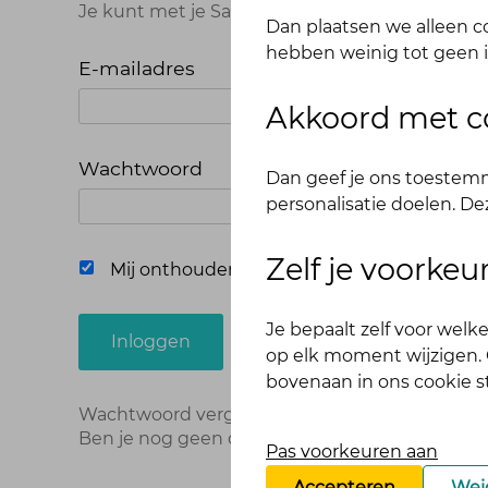
Je kunt met je Samen Fitter inloggegevens op
Dan plaatsen we alleen co
hebben weinig tot geen i
E-mailadres
Akkoord met c
Wachtwoord
Dan geef je ons toestemm
personalisatie doelen. De
Zelf je voorke
Mij onthouden
Je bepaalt zelf voor wel
Inloggen
op elk moment wijzigen. O
bovenaan in ons cookie 
Wachtwoord vergeten?
Hier opnieuw instellen
Ben je nog geen deelnemer?
Meld je dan hier 
Pas voorkeuren aan
Accepteren
Wei