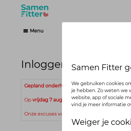
Menu
Inloggen
Samen Fitter g
We gebruiken cookies om
Gepland onderhoud
je hebben. Zo weten we w
website, app of sociale 
Op
vrijdag 7 augustus 2026 van 07.00 tot 08.
vind je meer informatie o
Onze excuses voor het ongemak.
Weiger je cook