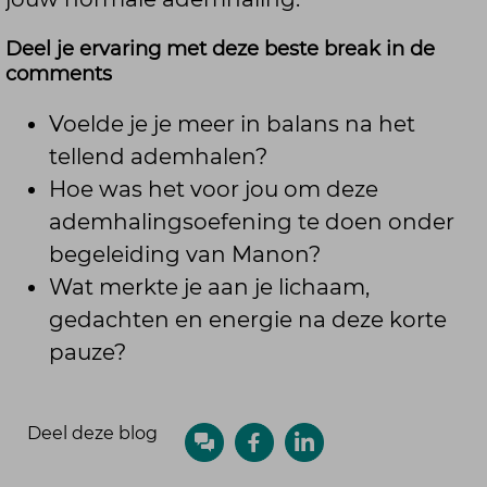
tellen in, hou je adem twee
seconden vast, vier tellen uit, en
Deel je ervaring met deze beste break in de
comments
twee seconden vast.
Voelde je je meer in balans na het
Dus kom lekker zitten en neem een
tellend ademhalen?
zittende of liggende positie aan die
Hoe was het voor jou om deze
voor jou ook prettig aanvoelt. Sluit
ademhalingsoefening te doen onder
ook je ogen, en breng even de
begeleiding van Manon?
aandacht naar jezelf toe. Voel je
Wat merkte je aan je lichaam,
zitten op het kussen, of hoe je ligt
gedachten en energie na deze korte
op de mat. Misschien zit je wel op
pauze?
een stoel. Voel ook de delen van je
lichaam contact maken met de
mat of met de stoel. En sluit ook je
Deel deze blog
ogen. Neem ook even waar hoe het