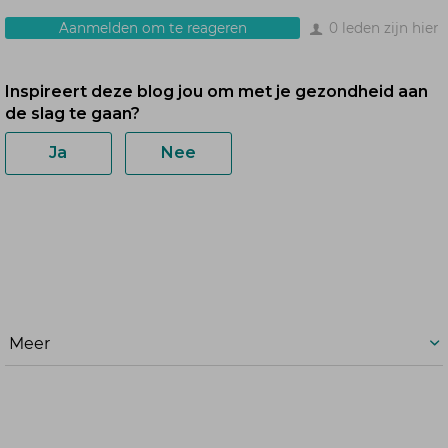
met je is op dit moment. Leg ook
Aanmelden om te reageren
0 leden zijn hier
als je het fijn vindt even beide
handen op je buik zodat je even je
adem centreert naar je buik toe.
Voel ook een zachte
buikademhaling. Adem dan rustig
uit. Adem in, twee, drie, vier. Vast,
vast. Uit, twee, drie, vier. Vast, vast.
In, twee, drie, vier. Vast, vast. Uit,
twee, drie, vier. Vast, vast. In, twee,
drie, vier. Vast, Vast. Uit, twee, drie,
vier. Vast, vast.
Meer
Veel plezier met het leren kennen
van jouw normale ademhaling!