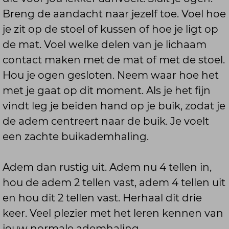
Samen Fitter.)
Breng de aandacht naar jezelf toe. Voel hoe
je zit op de stoel of kussen of hoe je ligt op
(Beeldtitel: Yoga met Manon.
de mat. Voel welke delen van je lichaam
Tellend ademhalen.)
contact maken met de mat of met de stoel.
Hou je ogen gesloten. Neem waar hoe het
(Manon zit buiten op een yogamat
met je gaat op dit moment. Als je het fijn
in de lotushouding.)
vindt leg je beiden hand op je buik, zodat je
de adem centreert naar de buik. Je voelt
Welkom bij Samen Fitter! Bij de
een zachte buikademhaling.
volgende ademhaling ga ik je
meenemen in een telling. Dit is om
Adem dan rustig uit. Adem nu 4 tellen in,
een beetje de balans in de
hou de adem 2 tellen vast, adem 4 tellen uit
ademhaling te brengen als we wat
en hou dit 2 tellen vast. Herhaal dit drie
uit balans zijn. Ik ga je daarin
keer. Veel plezier met het leren kennen van
begeleiden. De telling zal zijn: Vier
jouw normale ademhaling.