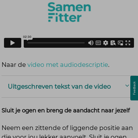
Naar de
video met audiodescriptie
.
Uitgeschreven tekst van de video
Sluit je ogen en breng de aandacht naar jezelf
MUZIEK SPEELT AF
Neem een zittende of liggende positie aan
(De video start met de intro van
die voor jou lekker aanvoelt. Sluit je ogen.