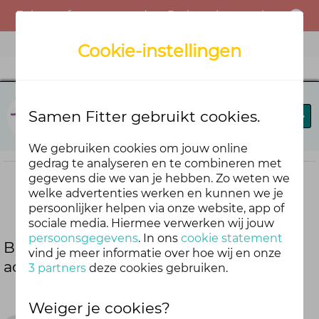
Er is een fout opgetreden. Probeer het opnieuw of neem contact op met de beheerder.
Menu
Cookie-instellingen
Sterk te werk
Samen Fitter gebruikt cookies.
Beste Breaks
Blog
Bieb
We gebruiken cookies om jouw online
gedrag te analyseren en te combineren met
gegevens die we van je hebben. Zo weten we
welke advertenties werken en kunnen we je
Deel deze blog
persoonlijker helpen via onze website, app of
sociale media. Hiermee verwerken wij jouw
persoonsgegevens
. In ons
cookie statement
Beste breaks - voor jezelf: Tellend
vind je meer informatie over hoe wij en onze
ademhalen
3 partners
deze cookies gebruiken.
Weiger je cookies?