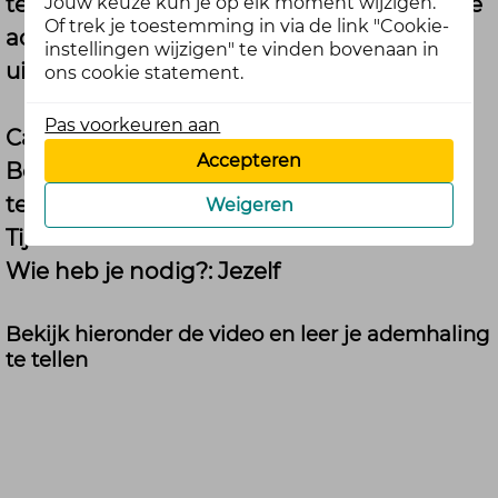
telling gaat als volgt: 4 tellen inademen, de
Jouw keuze kun je op elk moment wijzigen.
Of trek je toestemming in via de link "Cookie-
adem 2 seconden vasthouden, 4 tellen
instellingen wijzigen" te vinden bovenaan in
uitademen en 2 seconden vasthouden.
ons cookie statement.
Pas voorkeuren aan
Categorie:
Relax break
Accepteren
Benodigdheden:
Een plek om even rustig
te gaan zitten
Weigeren
Tijdsduur:
3 minuten
Wie heb je nodig?:
Jezelf
Bekijk hieronder de video en leer je ademhaling
te tellen