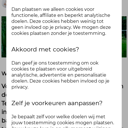
Manon Lemkes
Dan plaatsen we alleen cookies voor
functionele, affiliate en beperkt analytische
doelen. Deze cookies hebben weinig tot
geen invloed op je privacy. We mogen deze
cookies plaatsen zonder je toestemming.
Akkoord met cookies?
Dan geef je ons toestemming om ook
cookies te plaatsen voor uitgebreid
Waar is het goed voor?
analytische, advertentie en personalisatie
doelen. Deze cookies hebben invloed op je
Voel je je niet helemaal in balans? Dan kan
privacy.
deze ademhalingsoefening je helpen.
Zelf je voorkeuren aanpassen?
Tellend ademhalen helpt je om de balans
in de ademhaling te brengen als je uit
Je bepaalt zelf voor welke doelen wij met
balans bent. Manon begeleid je hierin. De
jouw toestemming cookies mogen plaatsen.