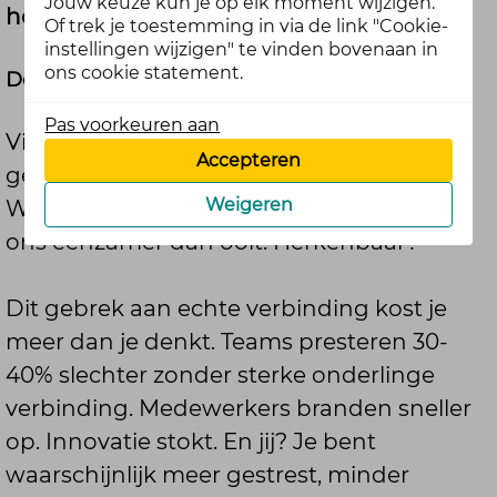
Jouw keuze kun je op elk moment wijzigen.
hoog jouw CQ is?
Of trek je toestemming in via de link "Cookie-
instellingen wijzigen" te vinden bovenaan in
ons cookie statement.
De verbinding die je mist (en wat het je kost)
Pas voorkeuren aan
Videovergaderingen in plaats van echte
Accepteren
gesprekken. Appjes in plaats van contact.
Weigeren
We zijn constant bereikbaar, maar voelen
ons eenzamer dan ooit. Herkenbaar?
Dit gebrek aan echte verbinding kost je
meer dan je denkt. Teams presteren 30-
40% slechter zonder sterke onderlinge
verbinding. Medewerkers branden sneller
op. Innovatie stokt. En jij? Je bent
waarschijnlijk meer gestrest, minder