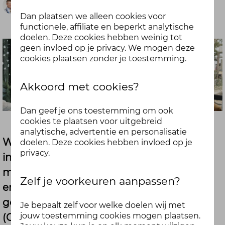
Goska
Dan plaatsen we alleen cookies voor
functionele, affiliate en beperkt analytische
doelen. Deze cookies hebben weinig tot
geen invloed op je privacy. We mogen deze
cookies plaatsen zonder je toestemming.
Akkoord met cookies?
Dan geef je ons toestemming om ook
cookies te plaatsen voor uitgebreid
analytische, advertentie en personalisatie
We kennen allemaal het IQ - het
doelen. Deze cookies hebben invloed op je
privacy.
intelligentiequotiënt. En steeds meer
mensen weten wat EQ betekent - de
Zelf je voorkeuren aanpassen?
emotionele intelligentie. Maar heb je al
gehoord van de Connectie Quotient
Je bepaalt zelf voor welke doelen wij met
jouw toestemming cookies mogen plaatsen.
(CQ)? En belangrijker nog: weet je hoe