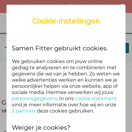
Er is een fout opgetreden. Probeer het opnieuw of neem contact op met de beheerder.
Menu
Cookie-instellingen
Sterk te werk
Samen Fitter gebruikt cookies.
Beste Breaks
Blog
Bieb
We gebruiken cookies om jouw online
gedrag te analyseren en te combineren met
gegevens die we van je hebben. Zo weten we
welke advertenties werken en kunnen we je
Deel deze blog
persoonlijker helpen via onze website, app of
sociale media. Hiermee verwerken wij jouw
persoonsgegevens
. In ons
cookie statement
Goed voor elkaar: waarom
vind je meer informatie over hoe wij en onze
verbondenheid het verschil maakt
3 partners
deze cookies gebruiken.
Weiger je cookies?