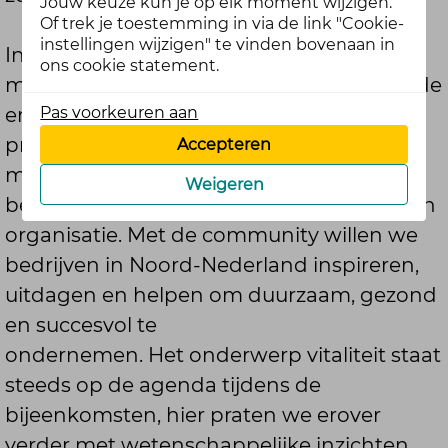
Jouw keuze kun je op elk moment wijzigen.
Of trek je toestemming in via de link "Cookie-
instellingen wijzigen" te vinden bovenaan in
Investeren in gezonde en vitale
ons cookie statement.
medewerkers is van groot belang. Gezonde
Pas voorkeuren aan
en vitale medewerkers zijn namelijk
productiever, meer stressbestendig,
Accepteren
minder vaak ziek en dus cruciaal voor het
Weigeren
bedrijfsresultaat en de continuïteit van een
organisatie
.
Met de community willen we
bedrijven in Noord-Nederland inspireren,
uitdagen en helpen om duurzaam, gezond
en succesvol te
ondernemen.
Het
onderwerp vitaliteit staat
steeds op de agenda tijdens de
bijeenkomsten, hier praten we erover
verder met wetenschappelijke inzichten