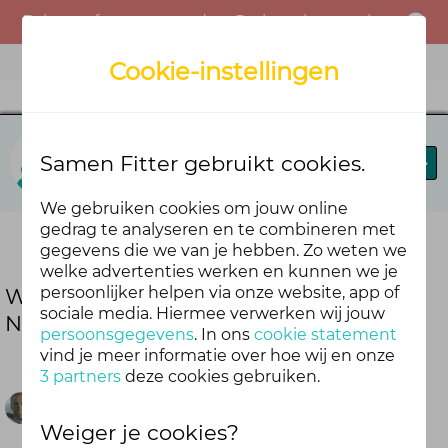
Er is een fout opgetreden. Probeer het opnieuw of neem contact op met de beheerder.
Menu
Cookie-instellingen
Vitaal Ondernemend Noord Nederland
Samen Fitter gebruikt cookies.
Blog
Forums
Agenda
We gebruiken cookies om jouw online
gedrag te analyseren en te combineren met
Deel deze blog
gegevens die we van je hebben. Zo weten we
welke advertenties werken en kunnen we je
persoonlijker helpen via onze website, app of
Welkom bij Vitaal Ondernemend Noord
sociale media. Hiermee verwerken wij jouw
Nederland
persoonsgegevens
. In ons
cookie statement
vind je meer informatie over hoe wij en onze
3 partners
deze cookies gebruiken.
Foppe Hemminga
Weiger je cookies?