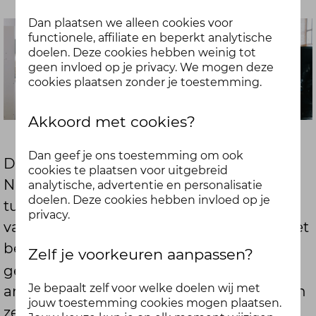
Dan plaatsen we alleen cookies voor
functionele, affiliate en beperkt analytische
doelen. Deze cookies hebben weinig tot
geen invloed op je privacy. We mogen deze
cookies plaatsen zonder je toestemming.
Akkoord met cookies?
Dan geef je ons toestemming om ook
De
community Vitaal Ondernemend
cookies te plaatsen voor uitgebreid
Noord-Nederland, is een samenwerking
analytische, advertentie en personalisatie
doelen. Deze cookies hebben invloed op je
tussen De Friesland en VNO-NCW Noord
privacy.
vanuit een gedeelde ambitie. W
e willen het
bedrijfsleven in het Noorden vitaler en
Zelf je voorkeuren aanpassen?
gezonder maken.
Dat is een flinke
Je bepaalt zelf voor welke doelen wij met
ambitie en daar kunnen jij en ik stappen in
jouw toestemming cookies mogen plaatsen.
zetten.