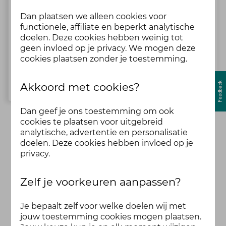
Dan plaatsen we alleen cookies voor
Welkom bij Blij in je brein
functionele, affiliate en beperkt analytische
doelen. Deze cookies hebben weinig tot
Jouw eerste keer hier? Lees je in en doe gelijk al mee.
geen invloed op je privacy. We mogen deze
1 Topics
meer dan 4 jaar geleden
cookies plaatsen zonder je toestemming.
Bekijk alle topics
Akkoord met cookies?
Dan geef je ons toestemming om ook
cookies te plaatsen voor uitgebreid
analytische, advertentie en personalisatie
doelen. Deze cookies hebben invloed op je
privacy.
Zelf je voorkeuren aanpassen?
Je bepaalt zelf voor welke doelen wij met
jouw toestemming cookies mogen plaatsen.