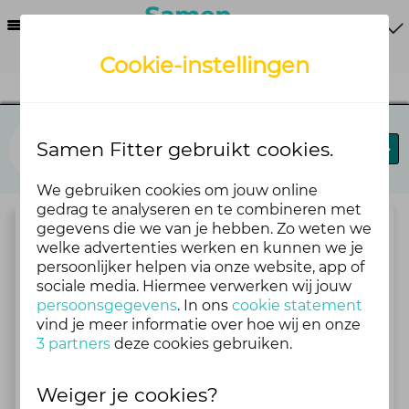
Menu
Cookie-instellingen
Blij in je brein
Samen Fitter gebruikt cookies.
Blog
Forums
We gebruiken cookies om jouw online
gedrag te analyseren en te combineren met
gegevens die we van je hebben. Zo weten we
Praat en doe mee!
welke advertenties werken en kunnen we je
persoonlijker helpen via onze website, app of
sociale media. Hiermee verwerken wij jouw
persoonsgegevens
Praat mee en deel je mening
. In ons
cookie statement
vind je meer informatie over hoe wij en onze
Praat mee op het forum van Blij in je brein
3 partners
deze cookies gebruiken.
7 Topics
4 maanden geleden
Weiger je cookies?
Bekijk alle topics