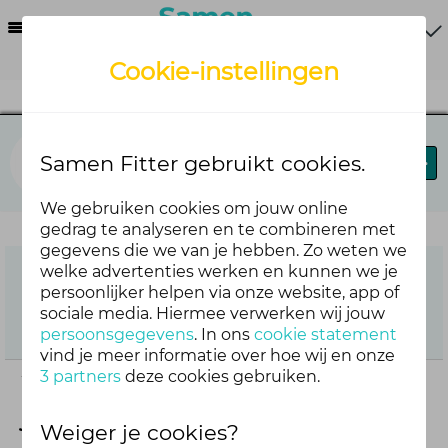
Menu
Cookie-instellingen
Blij in je brein
Samen Fitter gebruikt cookies.
Blog
Forums
Agenda
We gebruiken cookies om jouw online
gedrag te analyseren en te combineren met
gegevens die we van je hebben. Zo weten we
welke advertenties werken en kunnen we je
persoonlijker helpen via onze website, app of
sociale media. Hiermee verwerken wij jouw
persoonsgegevens
. In ons
cookie statement
vind je meer informatie over hoe wij en onze
3 partners
deze cookies gebruiken.
Wintertijd of zomertijd wat heeft
jouw voorkeur?
Weiger je cookies?