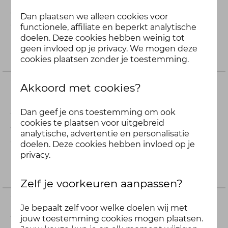
Dit weekend is het weer zover. De klokwijzer mag
een uurtje achtruit uitgezet worden en we mogen
Dan plaatsen we alleen cookies voor
een...
functionele, affiliate en beperkt analytische
doelen. Deze cookies hebben weinig tot
37
reacties
15097
weergaven
geen invloed op je privacy. We mogen deze
5 maanden geleden
cookies plaatsen zonder je toestemming.
Wat is jouw favoriete me-time
Akkoord met cookies?
moment?
Dan geef je ons toestemming om ook
Tijd met jezelf doorbrengen heeft heel veel
cookies te plaatsen voor uitgebreid
voordelen. Zo heb je tijd om je gedachten eens op
analytische, advertentie en personalisatie
een rijtje...
doelen. Deze cookies hebben invloed op je
10
reacties
5016
weergaven
privacy.
meer dan 1 jaar geleden
Zelf je voorkeuren aanpassen?
Wat is jouw ultieme anti-
Je bepaalt zelf voor welke doelen wij met
vakantiestress-tip?
jouw toestemming cookies mogen plaatsen.