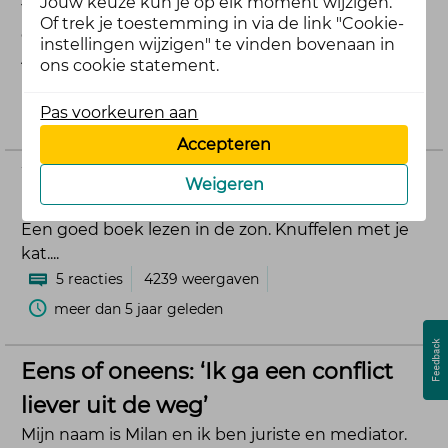
Jouw keuze kun je op elk moment wijzigen.
Yes, de vakantie komt er aan. Een periode van
Of trek je toestemming in via de link "Cookie-
ontspanning en er even lekker tussenuit zijn.
instellingen wijzigen" te vinden bovenaan in
Alleen voordat...
ons cookie statement.
7
reacties
3676
weergaven
Pas voorkeuren aan
meer dan 1 jaar geleden
Accepteren
Wat is jouw ultieme genietmoment?
Weigeren
Een lekker kopje koffie van vers gemalen bonen.
Een goed boek lezen in de zon. Knuffelen met je
kat....
5
reacties
4239
weergaven
meer dan 5 jaar geleden
Eens of oneens: ‘Ik ga een conflict
liever uit de weg’
Mijn naam is Milan en ik ben juriste en mediator.