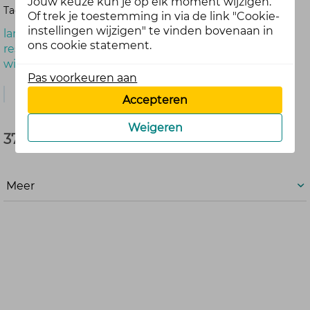
Jouw keuze kun je op elk moment wijzigen.
Tags:
Of trek je toestemming in via de link "Cookie-
instellingen wijzigen" te vinden bovenaan in
langer slapen
ons cookie statement.
reset
wintertijd
Pas voorkeuren aan
Reactie
Accepteren
Weigeren
37 reacties
Meer