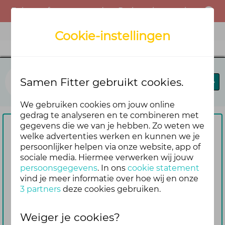
Er is een fout opgetreden. Probeer het opnieuw of neem contact op met de beheerder.
Menu
Cookie-instellingen
Blij in je brein
Samen Fitter gebruikt cookies.
Blog
Forums
Agenda
We gebruiken cookies om jouw online
gedrag te analyseren en te combineren met
gegevens die we van je hebben. Zo weten we
Om te reageren vragen we je
welke advertenties werken en kunnen we je
persoonlijker helpen via onze website, app of
eerst om in te loggen
sociale media. Hiermee verwerken wij jouw
Nog geen account? Maak er dan
persoonsgegevens
. In ons
cookie statement
gemakkelijk en snel één aan. Dan blijf je
vind je meer informatie over hoe wij en onze
3 partners
deze cookies gebruiken.
ook automatisch op de hoogte van de
reacties die volgen op jouw bericht
Weiger je cookies?
Inloggen