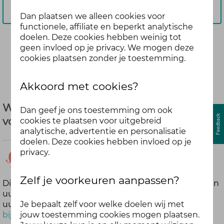
Aanmelden
Dan plaatsen we alleen cookies voor
functionele, affiliate en beperkt analytische
doelen. Deze cookies hebben weinig tot
geen invloed op je privacy. We mogen deze
Deel
cookies plaatsen zonder je toestemming.
Akkoord met cookies?
Wintertijd of zomertijd wat heeft jouw
Dan geef je ons toestemming om ook
voorkeur?
cookies te plaatsen voor uitgebreid
analytische, advertentie en personalisatie
doelen. Deze cookies hebben invloed op je
meer dan
privacy.
6 jaar
Zelf je voorkeuren aanpassen?
Dit weekend is het weer zover. De klokwijzer mag een
Former Member
uurtje achtruit uitgezet worden en we mogen een
geleden
Je bepaalt zelf voor welke doelen wij met
uurtje langer slapen. Lees ook het blog
Oeps het is
jouw toestemming cookies mogen plaatsen.
bijna weer reset time
en geef hier je mening.