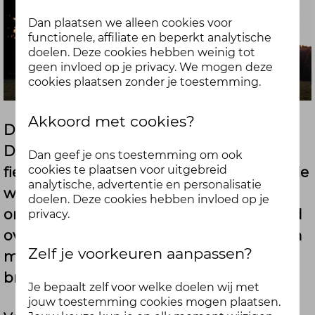
Dan plaatsen we alleen cookies voor
functionele, affiliate en beperkt analytische
doelen. Deze cookies hebben weinig tot
geen invloed op je privacy. We mogen deze
cookies plaatsen zonder je toestemming.
Akkoord met cookies?
De natuur is bijzonder, kijk en verwonder!
De zomer was perfect om te genieten van
Dan geef je ons toestemming om ook
cookies te plaatsen voor uitgebreid
fietsen, wandelen, zwemmen en het mooie
analytische, advertentie en personalisatie
weer. Misschien heb je zelfs een nieuwe
doelen. Deze cookies hebben invloed op je
omgeving verkend en je daar verwonderd
privacy.
over de prachtige natuur. Dat is niet alleen
Zelf je voorkeuren aanpassen?
mooi, maar ook nog eens goed voor je
brein!
Je bepaalt zelf voor welke doelen wij met
jouw toestemming cookies mogen plaatsen.