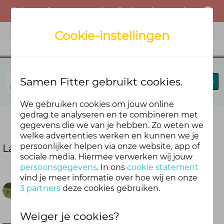
Er is een fout opgetreden. Probeer het opnieuw of neem contact op met de beheerder.
Menu
Cookie-instellingen
Fit in je vel
Samen Fitter gebruikt cookies.
Blog
Forums
Agenda
We gebruiken cookies om jouw online
gedrag te analyseren en te combineren met
Deel deze blog
gegevens die we van je hebben. Zo weten we
welke advertenties werken en kunnen we je
persoonlijker helpen via onze website, app of
Laat je verwonderen door de natuur
sociale media. Hiermee verwerken wij jouw
persoonsgegevens
. In ons
cookie statement
vind je meer informatie over hoe wij en onze
3 partners
deze cookies gebruiken.
Tjisse
Weiger je cookies?