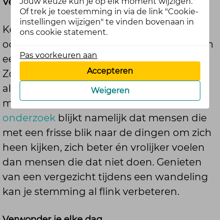
Verwonderen maakt je vrolijk
Jouw keuze kun je op elk moment wijzigen.
Of trek je toestemming in via de link "Cookie-
instellingen wijzigen" te vinden bovenaan in
Ken je dat gevoel? Plotseling sta je oog in
ons cookie statement.
oog met een ree in het bos of geniet je van
Pas voorkeuren aan
een adembenemende zonsondergang.
Accepteren
Zo'n moment van verwondering is niet
alleen magisch, maar ook goed voor je
Weigeren
mentale gezondheid. Uit
Amerikaans
onderzoek
blijkt namelijk dat mensen die
met een frisse blik naar
de dingen om zich
heen
kijken, zich beter
én vrolijker
voelen
dan mensen die dat niet doen.
Genieten
van een verge
zicht tijdens een wandeling
kan je stemming al flink verbeteren.
Verwonder je elke dag