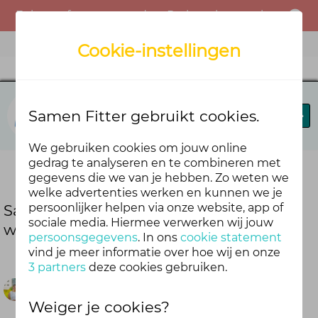
Er is een fout opgetreden. Probeer het opnieuw of neem contact op met de beheerder.
Menu
Cookie-instellingen
Fit in je vel
Samen Fitter gebruikt cookies.
Blog
Forums
Agenda
We gebruiken cookies om jouw online
gedrag te analyseren en te combineren met
Deel deze blog
gegevens die we van je hebben. Zo weten we
welke advertenties werken en kunnen we je
persoonlijker helpen via onze website, app of
Samen op pad: jullie favoriete
sociale media. Hiermee verwerken wij jouw
wandelroutes in Noord-Nederland
persoonsgegevens
. In ons
cookie statement
vind je meer informatie over hoe wij en onze
3 partners
deze cookies gebruiken.
Lotte
Weiger je cookies?