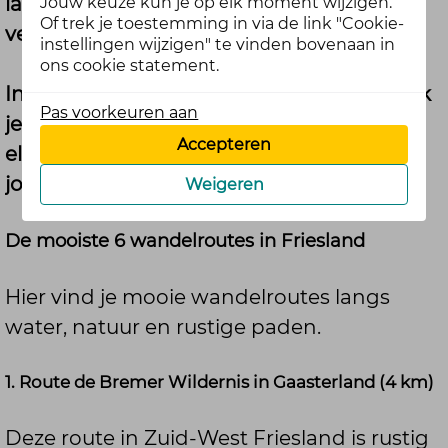
langs het water tot fijne bosroutes en
Jouw keuze kun je op elk moment wijzigen.
Of trek je toestemming in via de link "Cookie-
verborgen plekjes dichtbij huis.
instellingen wijzigen" te vinden bovenaan in
ons cookie statement.
In deze blog delen we jullie tips. Zo ontdek
Pas voorkeuren aan
je nieuwe routes én kun je genieten van
Accepteren
elkaars favoriete plekken. Misschien zit
jouw volgende wandeling er wel tussen!
Weigeren
De mooiste 6 wandelroutes in Friesland
Hier vind je mooie wandelroutes langs
water, natuur en rustige paden.
1. Route de Bremer Wildernis in Gaasterland (4 km)
Deze route in Zuid-West Friesland is rustig