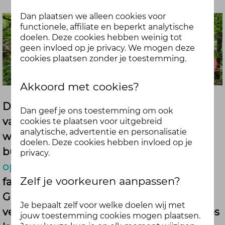
Dan plaatsen we alleen cookies voor
functionele, affiliate en beperkt analytische
doelen. Deze cookies hebben weinig tot
geen invloed op je privacy. We mogen deze
cookies plaatsen zonder je toestemming.
Akkoord met cookies?
De lente is begonnen! De zon laat zich
Dan geef je ons toestemming om ook
vaker zien, vogels fluiten en de natuur
cookies te plaatsen voor uitgebreid
analytische, advertentie en personalisatie
wordt weer groen. Tijd om lekker naar
doelen. Deze cookies hebben invloed op je
buiten te gaan. Wij vroegen jullie via
de
privacy.
opdracht van de maand
: wat is jouw
Zelf je voorkeuren aanpassen?
favoriete wandelroute in Friesland,
Groningen of Drenthe? En daar kwamen
Je bepaalt zelf voor welke doelen wij met
veel mooie reacties op! Van rustige paadjes
jouw toestemming cookies mogen plaatsen.